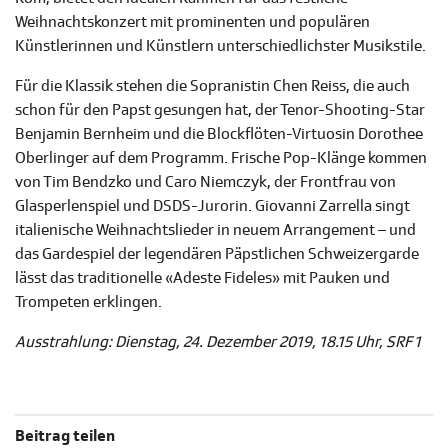
Weihnachtskonzert mit prominenten und populären
Künstlerinnen und Künstlern unterschiedlichster Musikstile.
Für die Klassik stehen die Sopranistin Chen Reiss, die auch
schon für den Papst gesungen hat, der Tenor-Shooting-Star
Benjamin Bernheim und die Blockflöten-Virtuosin Dorothee
Oberlinger auf dem Programm. Frische Pop-Klänge kommen
von Tim Bendzko und Caro Niemczyk, der Frontfrau von
Glasperlenspiel und DSDS-Jurorin. Giovanni Zarrella singt
italienische Weihnachtslieder in neuem Arrangement – und
das Gardespiel der legendären Päpstlichen Schweizergarde
lässt das traditionelle «Adeste Fideles» mit Pauken und
Trompeten erklingen.
Ausstrahlung: Dienstag, 24. Dezember 2019, 18.15 Uhr, SRF 1
Beitrag teilen