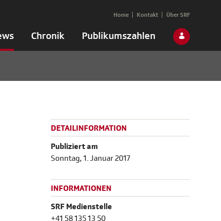
Home
Kontakt
Über SRF
ews
Chronik
Publikumszahlen
DETAILINFORMATION
Publiziert am
Sonntag, 1. Januar 2017
INFORMATIONEN
SRF Medienstelle
+41 58 135 13 50