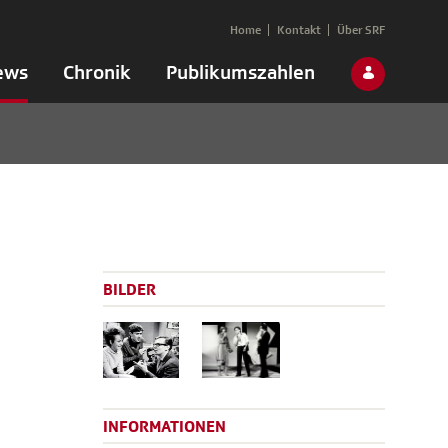
Home
Kontakt
Über SRF
ews
Chronik
Publikumszahlen
BILDER
INFORMATIONEN