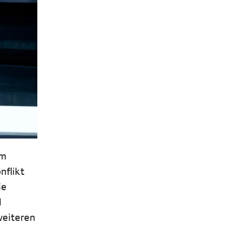
um
nflikt
ie
l
weiteren