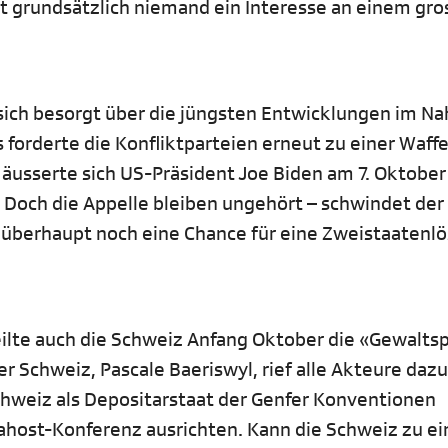
at grundsätzlich niemand ein Interesse an einem gr
 sich besorgt über die jüngsten Entwicklungen im N
forderte die Konfliktparteien erneut zu einer Waff
ch äusserte sich US-Präsident Joe Biden am 7. Oktober
 Doch die Appelle bleiben ungehört – schwindet der 
 überhaupt noch eine Chance für eine Zweistaatenlö
eilte auch die Schweiz Anfang Oktober die «Gewaltsp
r Schweiz, Pascale Baeriswyl, rief alle Akteure dazu 
Schweiz als Depositarstaat der Genfer Konventionen
ahost-Konferenz ausrichten. Kann die Schweiz zu ei