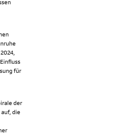
ossen
ahen
enruhe
 2024,
Einfluss
sung für
irale der
auf, die
ner