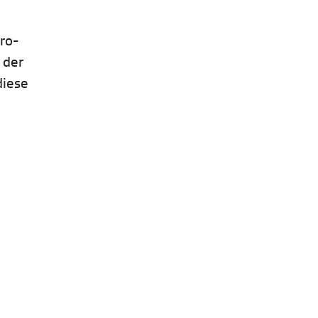
Pro-
 der
diese