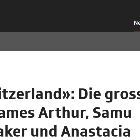
N
itzerland»: Die gros
James Arthur, Samu
aker und Anastacia