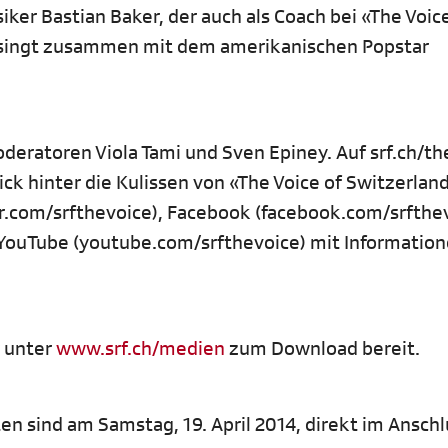
er Bastian Baker, der auch als Coach bei «The Voic
 singt zusammen mit dem amerikanischen Popstar
deratoren Viola Tami und Sven Epiney. Auf srf.ch/th
ick hinter die Kulissen von «The Voice of Switzerlan
er.com/srfthevoice), Facebook (facebook.com/srfthev
YouTube (youtube.com/srfthevoice) mit Information
r unter
www.srf.ch/medien
zum Download bereit.
sten sind am Samstag, 19. April 2014, direkt im Ansch