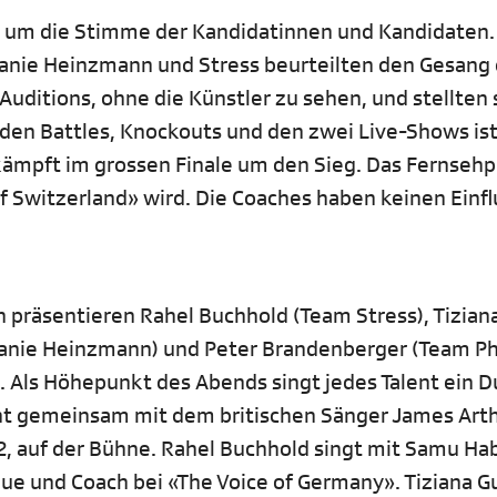
les um die Stimme der Kandidatinnen und Kandidaten.
fanie Heinzmann und Stress beurteilten den Gesang 
ditions, ohne die Künstler zu sehen, und stellten s
en Battles, Knockouts und den zwei Live-Shows ist
 kämpft im grossen Finale um den Sieg. Das Fernseh
of Switzerland» wird. Die Coaches haben keinen Einfl
 präsentieren Rahel Buchhold (Team Stress), Tizian
nie Heinzmann) und Peter Brandenberger (Team Ph
 Als Höhepunkt des Abends singt jedes Talent ein D
ht gemeinsam mit dem britischen Sänger James Arth
, auf der Bühne. Rahel Buchhold singt mit Samu Hab
ue und Coach bei «The Voice of Germany». Tiziana G