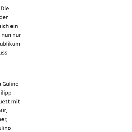
 Die
der
ich ein
 nun nur
publikum
uss
a Gulino
ilipp
uett mit
ur,
er,
ulino