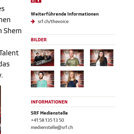
es
Weiterführende Informationen
nnen
srf.ch/thevoice
en Shem
BILDER
Talent
das
.
INFORMATIONEN
SRF Medienstelle
+41 58 135 13 50
medienstelle@srf.ch