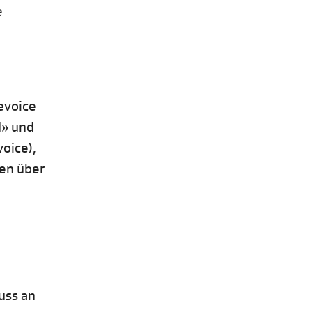
e
evoice
d» und
oice),
en über
luss an