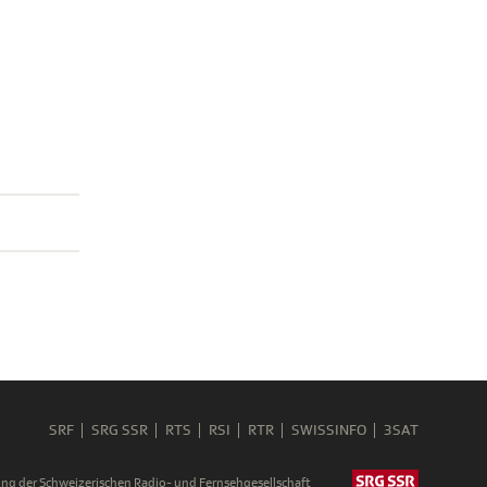
SRF
SRG SSR
RTS
RSI
RTR
SWISSINFO
3SAT
ng der Schweizerischen Radio- und Fernsehgesellschaft