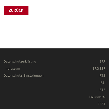
ZURÜCK
Datenschutzerklärung
SRF
Impressum
SRG SSR
Datenschutz-Einstellungen
RTS
RSI
RTR
SWISSINFO
3SAT