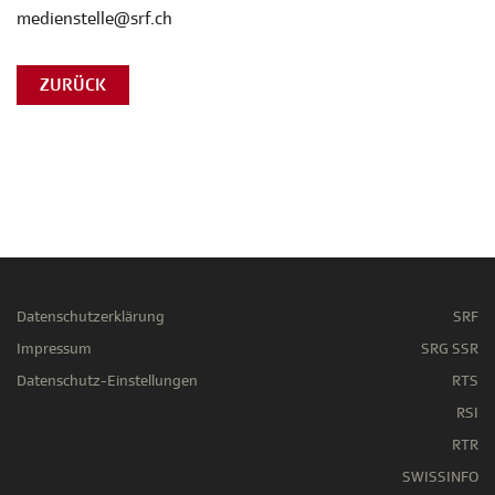
medienstelle@srf.ch
ZURÜCK
Datenschutzerklärung
SRF
Impressum
SRG SSR
Datenschutz-Einstellungen
RTS
RSI
RTR
SWISSINFO