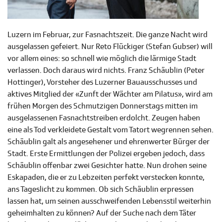
Luzern im Februar, zur Fasnachtszeit. Die ganze Nacht wird
ausgelassen gefeiert. Nur Reto Flückiger (Stefan Gubser) will
vor allem eines: so schnell wie möglich die lärmige Stadt
verlassen. Doch daraus wird nichts. Franz Schäublin (Peter
Hottinger), Vorsteher des Luzerner Bauausschusses und
aktives Mitglied der «Zunft der Wächter am Pilatus», wird am
frühen Morgen des Schmutzigen Donnerstags mitten im
ausgelassenen Fasnachtstreiben erdolcht. Zeugen haben
eine als Tod verkleidete Gestalt vom Tatort wegrennen sehen.
Schäublin galt als angesehener und ehrenwerter Bürger der
Stadt. Erste Ermittlungen der Polizei ergeben jedoch, dass
Schäublin offenbar zwei Gesichter hatte. Nun drohen seine
Eskapaden, die er zu Lebzeiten perfekt verstecken konnte,
ans Tageslicht zu kommen. Ob sich Schäublin erpressen
lassen hat, um seinen ausschweifenden Lebensstil weiterhin
geheimhalten zu können? Auf der Suche nach dem Täter