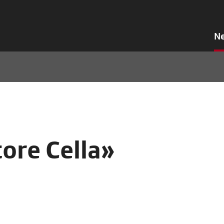
N
tore Cella»