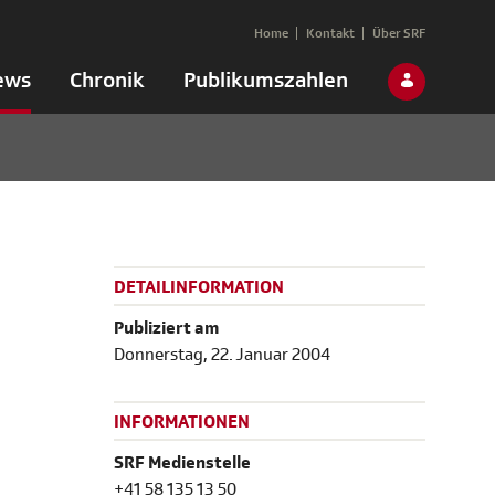
Home
Kontakt
Über SRF
ews
Chronik
Publikumszahlen
DETAILINFORMATION
Publiziert am
Donnerstag, 22. Januar 2004
INFORMATIONEN
SRF Medienstelle
+41 58 135 13 50