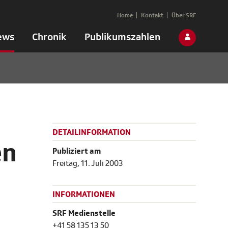
Home
Kontakt
Über SRF
ews
Chronik
Publikumszahlen
DETAILINFORMATION
en
Publiziert am
Freitag, 11. Juli 2003
INFORMATIONEN
SRF Medienstelle
+41 58 135 13 50