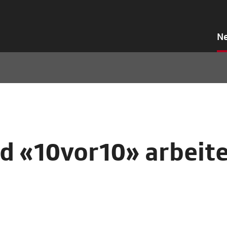
N
d «10vor10» arbeit