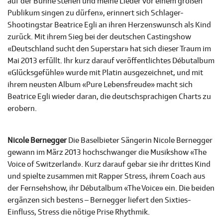
auf der Bühne stehen und meine Lieder vor einem großen
Publikum singen zu dürfen», erinnert sich Schlager-
Shootingstar Beatrice Egli an ihren Herzenswunsch als Kind
zurück. Mit ihrem Sieg bei der deutschen Castingshow
«Deutschland sucht den Superstar» hat sich dieser Traum im
Mai 2013 erfüllt. Ihr kurz darauf veröffentlichtes Débutalbum
«Glücksgefühle» wurde mit Platin ausgezeichnet, und mit
ihrem neusten Album «Pure Lebensfreude» macht sich
Beatrice Egli wieder daran, die deutschsprachigen Charts zu
erobern.
Nicole Bernegger
Die Baselbieter Sängerin Nicole Bernegger
gewann im März 2013 hochschwanger die Musikshow «The
Voice of Switzerland». Kurz darauf gebar sie ihr drittes Kind
und spielte zusammen mit Rapper Stress, ihrem Coach aus
der Fernsehshow, ihr Débutalbum «The Voice» ein. Die beiden
ergänzen sich bestens – Bernegger liefert den Sixties-
Einfluss, Stress die nötige Prise Rhythmik.