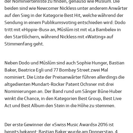
der Nominiertenliste zu finden, genauso wie Müslüm. Die
beiden sind wie Newcomer Nickless unter anderem Anwärter
auf den Sieg in der Kategorie Best Hit, welche während der
Sendung in einem Publikumsvoting entschieden wird: Dodo
tritt mit «Hippie-Bus» an, Müslüm ist mit «La Bambele» in
den Startlöchern, während Nickless mit «Waiting» auf
Stimmenfang geht.
Neben Dodo und Müslüm sind auch Sophie Hunger, Bastian
Baker, Beatrice Egli und 77 Bombay Street zwei Mal
nominiert. Die Liste der Preisanwärter führen allerdings die
altgedienten Mundart-Rocker Patent Ochsner mit drei
Nominierungen an. Der Band rund um Sänger Büne Huber
winkt die Chance, in den Kategorien Best Group, Best Live
Act und Best Album den Stein in die Höhe zu stemmen.
Der erste Gewinner der «Swiss Music Awards» 2016 ist
bereits bekannt: Bastian Baker wurde am Donnerstag, 4.