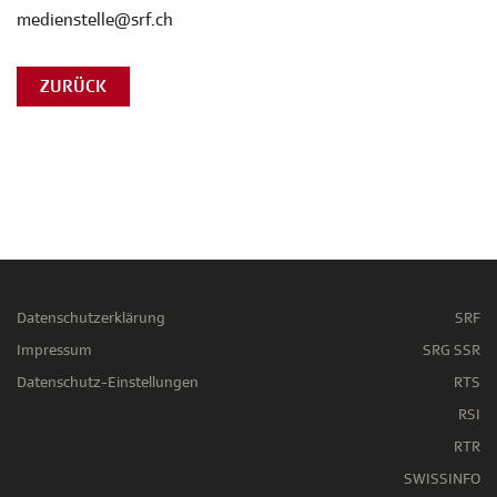
medienstelle@srf.ch
ZURÜCK
Datenschutzerklärung
SRF
Impressum
SRG SSR
Datenschutz-Einstellungen
RTS
RSI
RTR
SWISSINFO