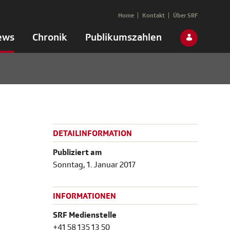
Home
Kontakt
Über SRF
ews
Chronik
Publikumszahlen
DETAILINFORMATION
Publiziert am
Sonntag, 1. Januar 2017
INFORMATIONEN
SRF Medienstelle
+41 58 135 13 50