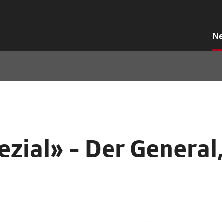
N
zial» - Der General