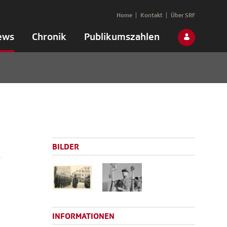
Home
Kontakt
Über SRF
ews
Chronik
Publikumszahlen
,
BILDER
INFORMATIONEN