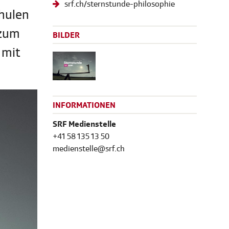
srf.ch/sternstunde-philosophie
hulen
 zum
BILDER
 mit
INFORMATIONEN
SRF Medienstelle
+41 58 135 13 50
medienstelle@srf.ch