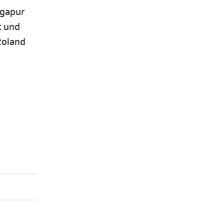
ngapur
t und
Roland