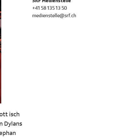
SRF Medienstelle
+41 58 135 13 50
medienstelle@srf.ch
ott isch
n Dylans
tephan