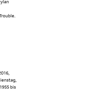
Dylan
k
Trouble.
2016,
Dienstag,
1955 bis