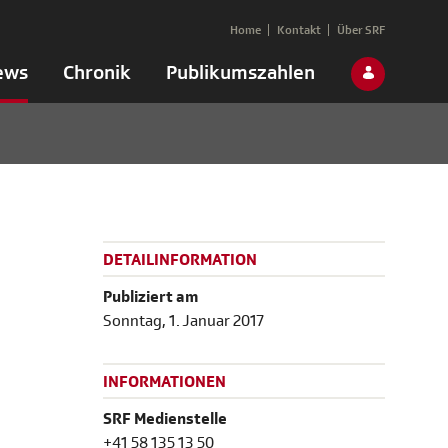
Home
Kontakt
Über SRF
ews
Chronik
Publikumszahlen
DETAILINFORMATION
Publiziert am
Sonntag, 1. Januar 2017
INFORMATIONEN
SRF Medienstelle
+41 58 135 13 50