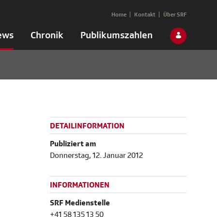
Home
Kontakt
Über SRF
ews
Chronik
Publikumszahlen
DETAILINFORMATION
Publiziert am
Donnerstag, 12. Januar 2012
INFORMATIONEN
SRF Medienstelle
+41 58 135 13 50