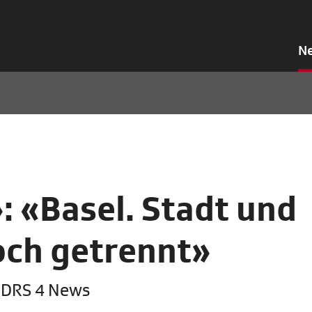
N
 «Basel. Stadt und
och getrennt»
, DRS 4 News