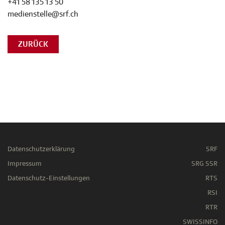
+41 58 135 13 50
medienstelle@srf.ch
ZURÜCK
Datenschutzerklärung
SRF
Impressum
SRG SSR
Datenschutz-Einstellungen
RTS
RSI
RTR
SWISSINFO