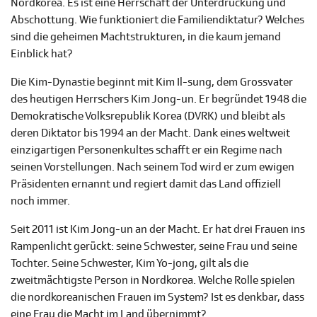
Nordkorea. Es ist eine Herrschaft der Unterdrückung und
Abschottung. Wie funktioniert die Familiendiktatur? Welches
sind die geheimen Machtstrukturen, in die kaum jemand
Einblick hat?
Die Kim-Dynastie beginnt mit Kim Il-sung, dem Grossvater
des heutigen Herrschers Kim Jong-un. Er begründet 1948 die
Demokratische Volksrepublik Korea (DVRK) und bleibt als
deren Diktator bis 1994 an der Macht. Dank eines weltweit
einzigartigen Personenkultes schafft er ein Regime nach
seinen Vorstellungen. Nach seinem Tod wird er zum ewigen
Präsidenten ernannt und regiert damit das Land offiziell
noch immer.
Seit 2011 ist Kim Jong-un an der Macht. Er hat drei Frauen ins
Rampenlicht gerückt: seine Schwester, seine Frau und seine
Tochter. Seine Schwester, Kim Yo-jong, gilt als die
zweitmächtigste Person in Nordkorea. Welche Rolle spielen
die nordkoreanischen Frauen im System? Ist es denkbar, dass
eine Frau die Macht im Land übernimmt?