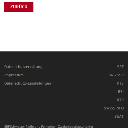
ZURÜCK
Datenschutzerklärung
SRF
Impressum
SRG SSR
Datenschutz-Einstellungen
RTS
RSI
RTR
SWISSINFO
3SAT
SRF Schweizer Radio und Fernsehen, Zweigniederlassung der