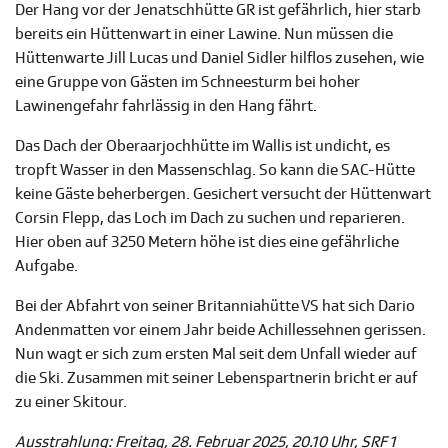
Der Hang vor der Jenatschhütte GR ist gefährlich, hier starb
bereits ein Hüttenwart in einer Lawine. Nun müssen die
Hüttenwarte Jill Lucas und Daniel Sidler hilflos zusehen, wie
eine Gruppe von Gästen im Schneesturm bei hoher
Lawinengefahr fahrlässig in den Hang fährt.
Das Dach der Oberaarjochhütte im Wallis ist undicht, es
tropft Wasser in den Massenschlag. So kann die SAC-Hütte
keine Gäste beherbergen. Gesichert versucht der Hüttenwart
Corsin Flepp, das Loch im Dach zu suchen und reparieren.
Hier oben auf 3250 Metern höhe ist dies eine gefährliche
Aufgabe.
Bei der Abfahrt von seiner Britanniahütte VS hat sich Dario
Andenmatten vor einem Jahr beide Achillessehnen gerissen.
Nun wagt er sich zum ersten Mal seit dem Unfall wieder auf
die Ski. Zusammen mit seiner Lebenspartnerin bricht er auf
zu einer Skitour.
Ausstrahlung: Freitag, 28. Februar 2025, 20.10 Uhr, SRF 1