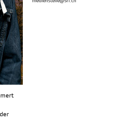
medienstelle@srf.ch
amert
 der