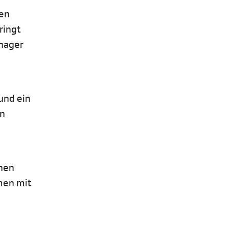
den
ringt
enager
und ein
en
nnen
men mit