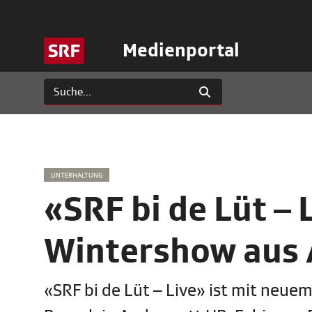
Medienportal
UNTERHALTUNG
«SRF bi de Lüt – 
Wintershow aus
«SRF bi de Lüt – Live» ist mit neu