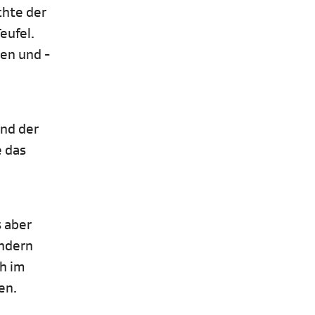
chte der
eufel.
nen und -
und der
e das
s aber
ondern
ch im
en.