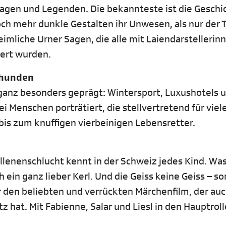
Sagen und Legenden. Die bekannteste ist die Geschi
ch mehr dunkle Gestalten ihr Unwesen, als nur der T
mliche Urner Sagen, die alle mit Laiendarstellerin
iert wurden.
nhunden
ganz besonders geprägt: Wintersport, Luxushotels 
 Menschen porträtiert, die stellvertretend für viel
bis zum knuffigen vierbeinigen Lebensretter.
öllenenschlucht kennt in der Schweiz jedes Kind. Wa
 ein ganz lieber Kerl. Und die Geiss keine Geiss – s
ür den beliebten und verrückten Märchenfilm, der au
tz hat. Mit Fabienne, Salar und Liesl in den Hauptroll