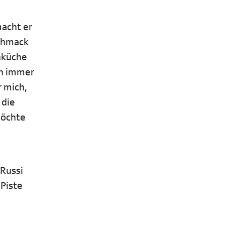
macht er
schmack
nküche
on immer
 mich,
 die
möchte
 Russi
 Piste