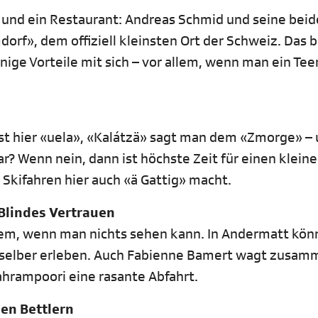
e und ein Restaurant: Andreas Schmid und seine bei
rf», dem offiziell kleinsten Ort der Schweiz. Das b
nige Vorteile mit sich – vor allem, wenn man ein Te
st hier «uela», «Kalátzä» sagt man dem «Zmorge» – 
lar? Wenn nein, dann ist höchste Zeit für einen klein
Skifahren hier auch «ä Gattig» macht.
Blindes Vertrauen
llem, wenn man nichts sehen kann. In Andermatt kö
e selber erleben. Auch Fabienne Bamert wagt zusam
ahrampoori eine rasante Abfahrt.
en Bettlern