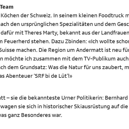
-Team
 Köchen der Schweiz. In seinem kleinen Foodtruck 
he nach den ursprünglichen Spezialitäten und dem Ge
 dafür mit Theres Marty, bekannt aus der Landfraue
m Feuerherd stehen. Dazu Zbinden: «Ich wollte sch
Suisse machen. Die Region um Andermatt ist neu für
cken möchte ich zusammen mit dem TV-Publikum auch
 nach dem Grundsatz: Was die Natur für uns zaubert, 
as Abenteuer ‘SRF bi de Lüt’!»
t – sie die bekannteste Urner Politikerin: Bernhard
gen sie sich in historischer Skiausrüstung auf die
twas ganz Besonderes war.