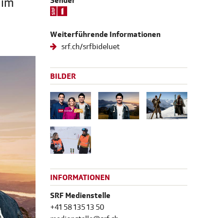
 im
Sender
Weiterführende Informationen
srf.ch/srfbideluet
BILDER
INFORMATIONEN
SRF Medienstelle
+41 58 135 13 50