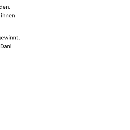
rden.
 ihnen
gewinnt,
 Dani