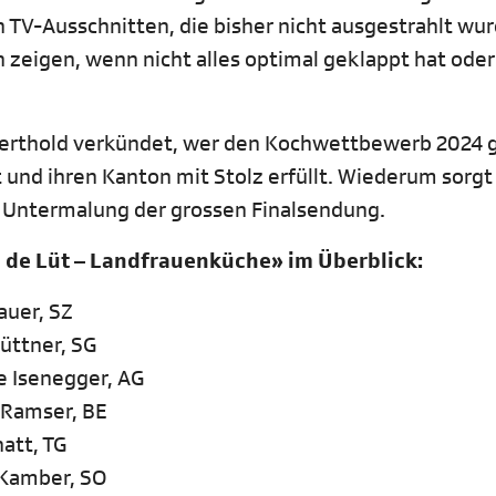
n TV-Ausschnitten, die bisher nicht ausgestrahlt wu
zeigen, wenn nicht alles optimal geklappt hat oder
Berthold verkündet, wer den Kochwettbewerb 2024 
at und ihren Kanton mit Stolz erfüllt. Wiederum sorgt
e Untermalung der grossen Finalsendung.
bi de Lüt – Landfrauenküche» im Überblick:
uer, SZ
ttner, SG
 Isenegger, AG
 Ramser, BE
att, TG
 Kamber, SO