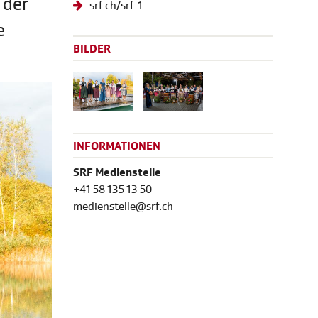
 der
srf.ch/srf-1
e
BILDER
INFORMATIONEN
SRF Medienstelle
+41 58 135 13 50
medienstelle@srf.ch