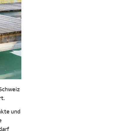
 Schweiz
t.
nkte und
e
darf