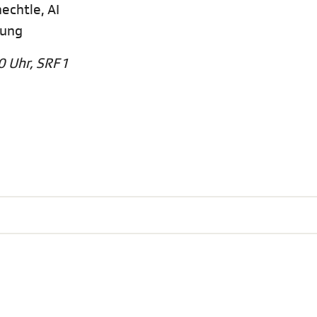
chtle, AI
dung
0 Uhr, SRF 1