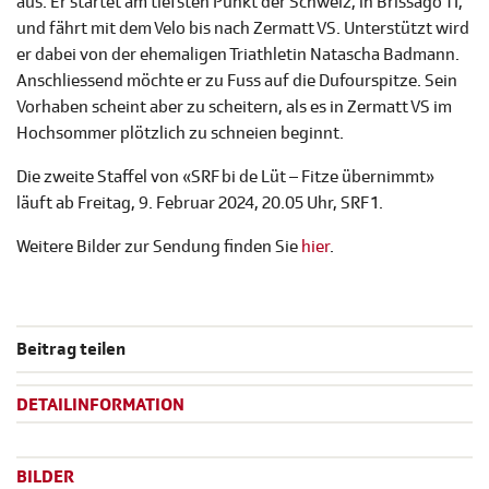
aus. Er startet am tiefsten Punkt der Schweiz, in Brissago TI,
und fährt mit dem Velo bis nach Zermatt VS. Unterstützt wird
er dabei von der ehemaligen Triathletin Natascha Badmann.
Anschliessend möchte er zu Fuss auf die Dufourspitze. Sein
Vorhaben scheint aber zu scheitern, als es in Zermatt VS im
Hochsommer plötzlich zu schneien beginnt.
Die zweite Staffel von «SRF bi de Lüt – Fitze übernimmt»
läuft ab Freitag, 9. Februar 2024, 20.05 Uhr, SRF 1.
Weitere Bilder zur Sendung finden Sie
hier
.
Beitrag teilen
DETAILINFORMATION
BILDER