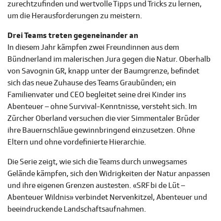
zurechtzufinden und wertvolle Tipps und Tricks zu lernen,
um die Herausforderungen zu meistern.
Drei Teams treten gegeneinander an
In diesem Jahr kämpfen zwei Freundinnen aus dem
Bündnerland im malerischen Jura gegen die Natur. Oberhalb
von Savognin GR, knapp unter der Baumgrenze, befindet
sich das neue Zuhause des Teams Graubünden; ein
Familienvater und CEO begleitet seine drei Kinder ins
Abenteuer – ohne Survival-Kenntnisse, versteht sich. Im
Zürcher Oberland versuchen die vier Simmentaler Brüder
ihre Bauernschläue gewinnbringend einzusetzen. Ohne
Eltern und ohne vordefinierte Hierarchie.
Die Serie zeigt, wie sich die Teams durch unwegsames
Gelände kämpfen, sich den Widrigkeiten der Natur anpassen
und ihre eigenen Grenzen austesten. «SRF bi de Lüt –
Abenteuer Wildnis» verbindet Nervenkitzel, Abenteuer und
beeindruckende Landschaftsaufnahmen.