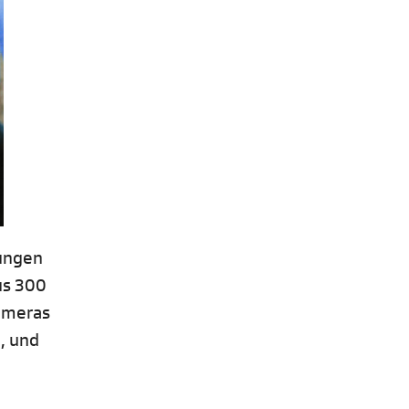
dungen
us 300
ameras
, und