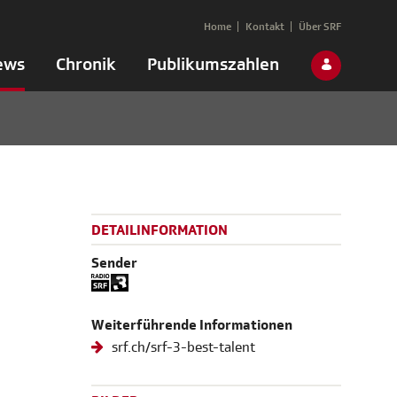
Home
Kontakt
Über SRF
ews
Chronik
Publikumszahlen
DETAILINFORMATION
Sender
Weiterführende Informationen
srf.ch/srf-3-best-talent