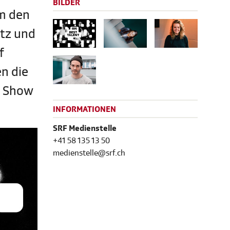
BILDER
um den
otz und
f
en die
ie Show
INFORMATIONEN
SRF Medienstelle
+41 58 135 13 50
medienstelle@srf.ch