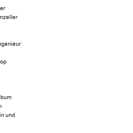
ner
nzeller
ingenieur
Pop
Album
n
in und