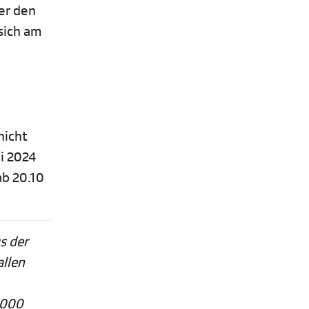
Wer den
sich am
nicht
i 2024
ab 20.10
s der
allen
'000