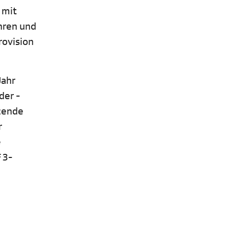
 mit
ahren und
rovision
Jahr
der -
tzende
r
e
 3-