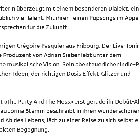
riterin überzeugt mit einem besonderen Dialekt, ei
ich viel Talent. Mit ihren feinen Popsongs im Appe
ersprechen für die Zukunft.
hrigen Grégoire Pasquier aus Fribourg. Der Live-Ton
e Produzent von Adrian Sieber lebt unter dem
e musikalische Vision. Sein abenteuerlicher Indie-
en Ideen, der richtigen Dosis Effekt-Glitzer und
 «The Party And The Mess» erst gerade ihr Debüt-
frau Jorina Stamm beschreibt in ihren wunderschöne
 Ab des Lebens, lädt zu einer Reise zu sich selbst e
fekten Begegnung.