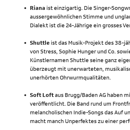
Riana
ist einzigartig. Die Singer-Songw
aussergewöhnlichen Stimme und unglaubl
Dialekt ist die 24-Jährige ein grosses V
Shuttle
ist das Musik-Projekt des 38-jä
von Stress, Sophie Hunger und Co. sowi
Künstlernamen Shuttle seine ganz eigen
überzeugt mit unerwarteten, musikalisch
unerhörten Ohrwurmqualitäten.
Soft Loft
aus Brugg/Baden AG haben mit
veröffentlicht. Die Band rund um Front
melancholischen Indie-Songs das Auf und
macht manch Unperfektes zu einer per