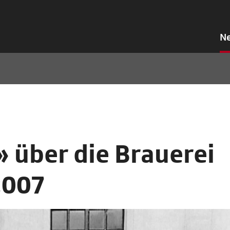
N
» über die Brauerei
2007