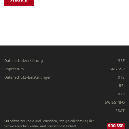
ZURÜCK
Datenschutzerklärung
SRF
Impressum
SRG SSR
Datenschutz-Einstellungen
RTS
RSI
RTR
SWISSINFO
3SAT
SRF Schweizer Radio und Fernsehen, Zweigniederlassung der
Schweizerischen Radio- und Fernsehgesellschaft