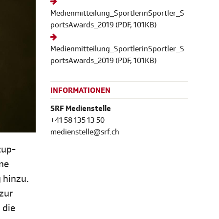
Medienmitteilung_SportlerinSportler_S
portsAwards_2019
(
PDF
, 101KB)
Medienmitteilung_SportlerinSportler_S
portsAwards_2019
(
PDF
, 101KB)
INFORMATIONEN
SRF Medienstelle
+41 58 135 13 50
medienstelle@srf.ch
cup-
ine
 hinzu.
zur
 die