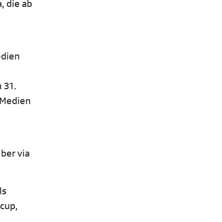
, die ab
edien
 31.
 Medien
ber via
ls
cup,