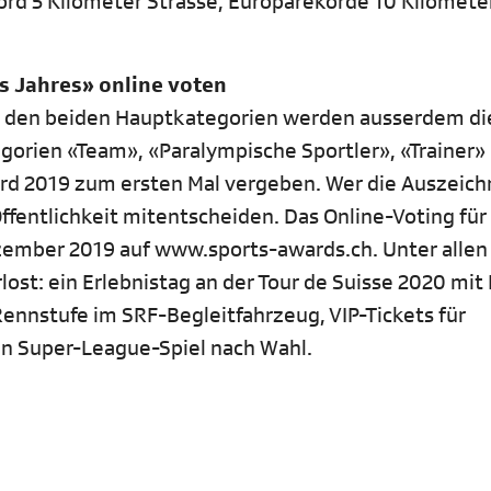
kord 5 Kilometer Strasse, Europarekorde 10 Kilomete
s Jahres» online voten
 den beiden Hauptkategorien werden ausserdem di
egorien «Team», «Paralympische Sportler», «Trainer»
ird 2019 zum ersten Mal vergeben. Wer die Auszeich
fentlichkeit mitentscheiden. Das Online-Voting für
ezember 2019 auf www.sports-awards.ch. Unter allen
st: ein Erlebnistag an der Tour de Suisse 2020 mit 
Rennstufe im SRF-Begleitfahrzeug, VIP-Tickets für
ein Super-League-Spiel nach Wahl.