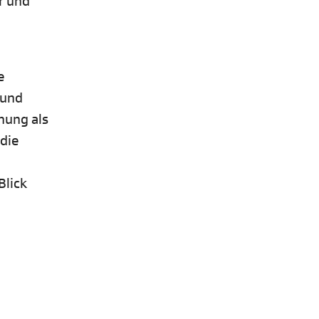
r und
e
 und
nung als
 die
Blick