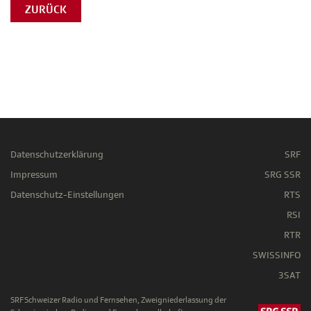
ZURÜCK
Datenschutzerklärung
SRF
Impressum
SRG SSR
Datenschutz-Einstellungen
RTS
RSI
RTR
SWISSINFO
3SAT
SRF Schweizer Radio und Fernsehen, Zweigniederlassung der