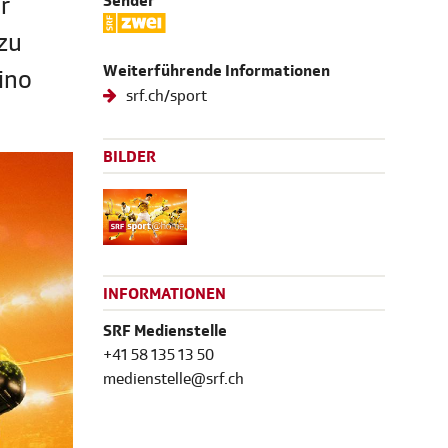
r
Sender
zu
Weiterführende Informationen
ino
srf.ch/sport
BILDER
INFORMATIONEN
SRF Medienstelle
+41 58 135 13 50
medienstelle@srf.ch