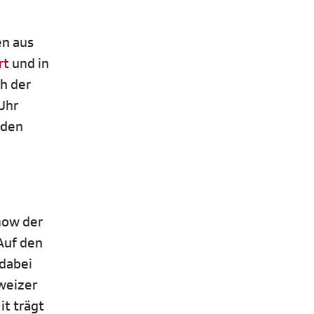
en aus
rt
und in
ch der
Uhr
 den
how der
Auf den
 dabei
weizer
t trägt