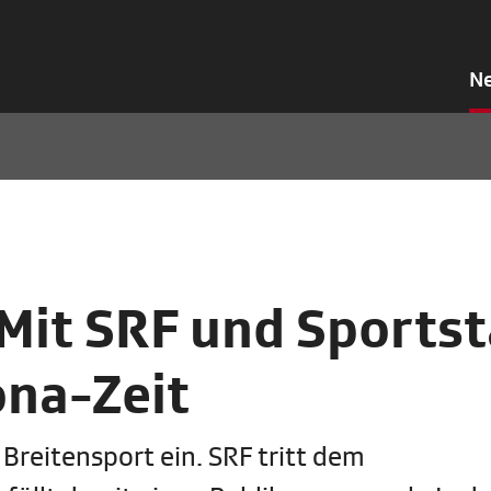
N
it SRF und Sportst
ona-Zeit
reitensport ein. SRF tritt dem