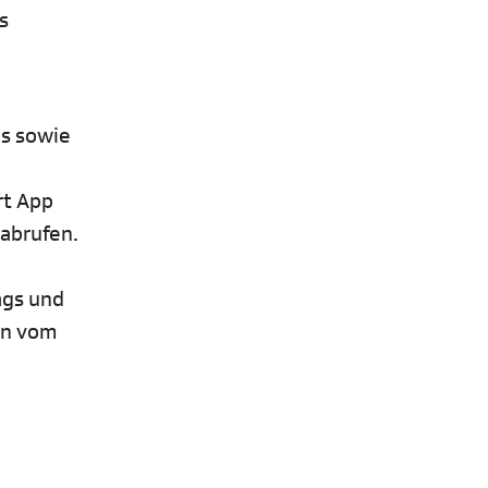
s
os sowie
rt App
 abrufen.
ags und
en vom