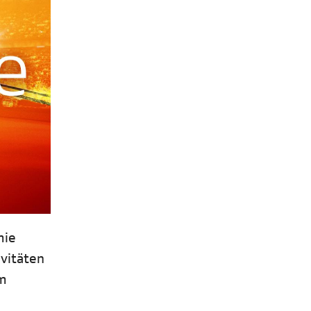
mie
ivitäten
em