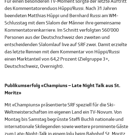
Für einen besonderen TV-Moment sorgte der letzte Auftritt
des Kommentatorenduos Hüppi/Russi. Nach 31 Jahren
beendeten Matthias Hüppi und Bernhard Russi am WM-
Schlusstag mit dem Slalom der Männer ihre gemeinsame
Kommentatorenkarriere. Im Schnitt verfolgten 560‘000
Personen aus der Deutschschweiz den zweiten und
entscheidenden Slalomlauf live auf SRF zwei. Damit erzielte
das letzte Rennen mit dem Kommentar von Hüppi/Russi
einen Marktanteil von 64,2 Prozent (Zielgruppe 3+,
Deutschschweiz, Overnight).
Publikumserfolg «Champiuns – Late Night Talk aus St.
Moritz»
Mit «Champiuns» präsentierte SRF speziell für die Ski-
Weltmeisterschaften im eigenen Land ein TV-Novum. Von
Montag bis Samstag begrüsste Steffi Buchli nationale und
internationale Skilegenden sowie weitere prominente Gäste
zum Late-Night-Talk in einem Iglu beim Bahnhof St. Moritz.