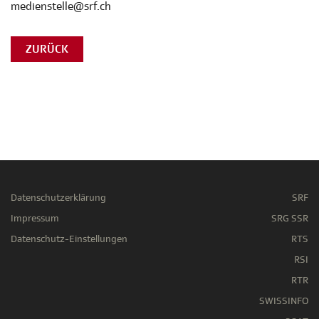
medienstelle@srf.ch
ZURÜCK
Datenschutzerklärung
SRF
Impressum
SRG SSR
Datenschutz-Einstellungen
RTS
RSI
RTR
SWISSINFO