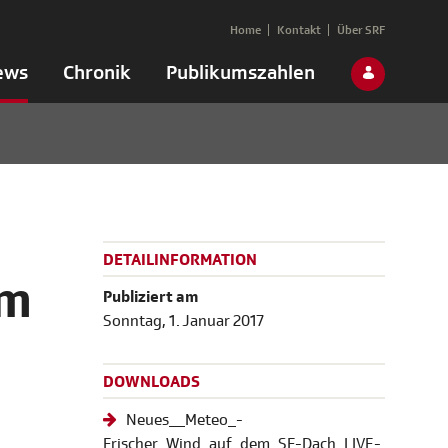
Home
Kontakt
Über SRF
ews
Chronik
Publikumszahlen
DETAILINFORMATION
rm
Publiziert am
Sonntag, 1. Januar 2017
DOWNLOADS
Neues__Meteo_-
Frischer_Wind_auf_dem_SF-Dach_LIVE-