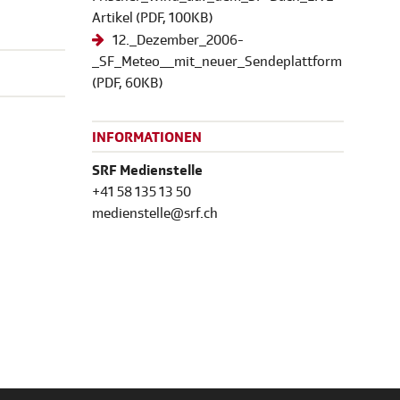
Artikel
(
PDF
, 100KB)
12._Dezember_2006-
_SF_Meteo__mit_neuer_Sendeplattform
(
PDF
, 60KB)
INFORMATIONEN
SRF Medienstelle
+41 58 135 13 50
medienstelle@srf.ch