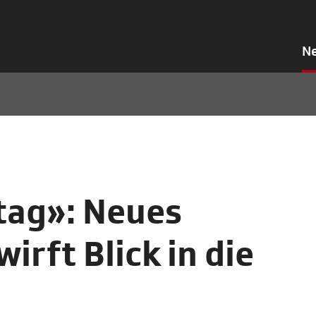
N
tag»: Neues
rft Blick in die