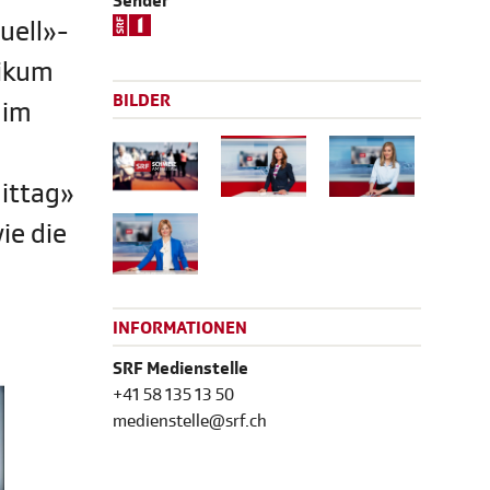
Sender
uell»-
likum
BILDER
 im
ittag»
ie die
INFORMATIONEN
SRF Medienstelle
+41 58 135 13 50
medienstelle@srf.ch