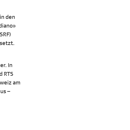
in den
idiano»
(SRF)
setzt.
r. In
d RTS
hweiz am
us –