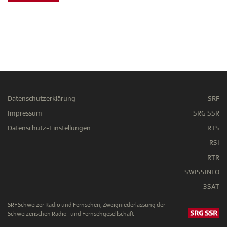
Datenschutzerklärung
SRF
Impressum
SRG SSR
Datenschutz-Einstellungen
RTS
RSI
RTR
SWISSINFO
3SAT
SRF Schweizer Radio und Fernsehen, Zweigniederlassung der
Schweizerischen Radio- und Fernsehgesellschaft