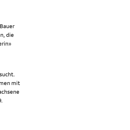
«Bauer
n, die
erin»
sucht.
mmen mit
wachsene
9.