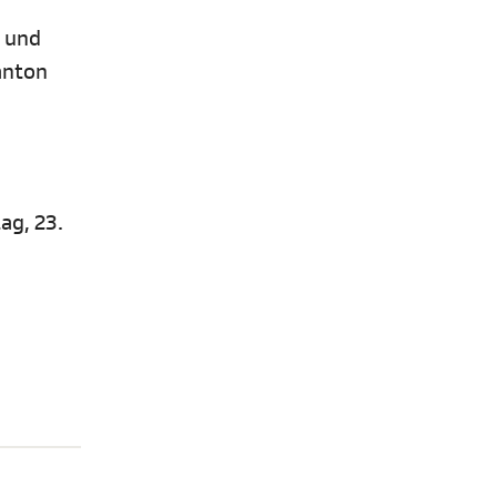
t und
anton
ag, 23.