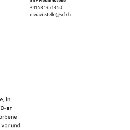
SRF Medienstelle
+41 58 135 13 50
medienstelle@srf.ch
e, in
80-er
torbene
 vor und