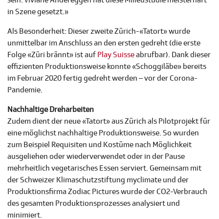
sein. Viviane Andereggen hat diese Milieustudie meisterhaft
in Szene gesetzt.»
Als Besonderheit: Dieser zweite Zürich-«Tatort» wurde
unmittelbar im Anschluss an den ersten gedreht (die erste
Folge «Züri brännt» ist auf
Play Suisse
abrufbar). Dank dieser
effizienten Produktionsweise konnte «Schoggiläbe» bereits
im Februar 2020 fertig gedreht werden – vor der Corona-
Pandemie.
Nachhaltige Dreharbeiten
Zudem dient der neue «Tatort» aus Zürich als Pilotprojekt für
eine möglichst nachhaltige Produktionsweise.
So wurden
zum Beispiel Requisiten und Kostüme nach Möglichkeit
ausgeliehen oder wiederverwendet oder in der Pause
mehrheitlich vegetarisches Essen serviert.
Gemeinsam mit
der Schweizer Klimaschutzstiftung myclimate und der
Produktionsfirma Zodiac Pictures wurde der CO2-Verbrauch
des gesamten Produktionsprozesses analysiert und
minimiert.