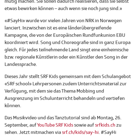
mutig machen. Sie sollen dadurch realisieren, dass sie selbst
etwas bewirken können – auch wenn sie noch jung sind.»
«#SayHi» wurde vor vielen Jahren von NRK in Norwegen
lanciert. Inzwischen ist es eine länderübergreifende
Kampagne, die von der Europäischen Rundfunkunion EBU
koordiniert wird. Song und Choreografie sind in ganz Europa
gleich. Für jedes teilnehmende Land singt eine einheimische
bzw. regionale Künstlerin oder ein Künstler den Song in der
Landessprache.
Dieses Jahr stellt SRF Kids gemeinsam mit dem Schulangebot
«SRF school» Lehrpersonen zudem Unterrichtsmaterial zur
Verfügung, mit dem sie das Thema Mobbing und
Ausgrenzung im Schulunterricht behandeln und vertiefen
können.
Das Musikvideo und das Tanztutorial sind ab Montag, 26.
September, auf
YouTube SRF Kids
sowie auf
srfkids.ch
zu
sehen. Jetzt mitmachen via
srf.ch/kids/say-hi
. #SayHi