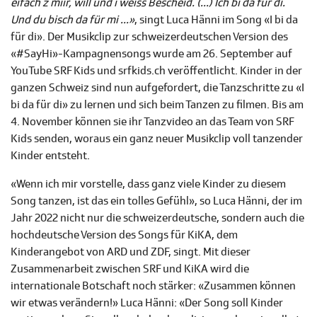
eifach z miir, will und i weiss Bescheid. (...) Ich bi da für di.
Und du bisch da für mi ...»
, singt Luca Hänni im Song «I bi da
für di». Der Musikclip zur schweizerdeutschen Version des
«#SayHi»-Kampagnensongs wurde am 26. September auf
YouTube SRF Kids und srfkids.ch veröffentlicht. Kinder in der
ganzen Schweiz sind nun aufgefordert, die Tanzschritte zu «I
bi da für di» zu lernen und sich beim Tanzen zu filmen. Bis am
4. November können sie ihr Tanzvideo an das Team von SRF
Kids senden, woraus ein ganz neuer Musikclip voll tanzender
Kinder entsteht.
«Wenn ich mir vorstelle, dass ganz viele Kinder zu diesem
Song tanzen, ist das ein tolles Gefühl», so Luca Hänni, der im
Jahr 2022 nicht nur die schweizerdeutsche, sondern auch die
hochdeutsche Version des Songs für KiKA, dem
Kinderangebot von ARD und ZDF, singt. Mit dieser
Zusammenarbeit zwischen SRF und KiKA wird die
internationale Botschaft noch stärker: «Zusammen können
wir etwas verändern!» Luca Hänni: «Der Song soll Kinder