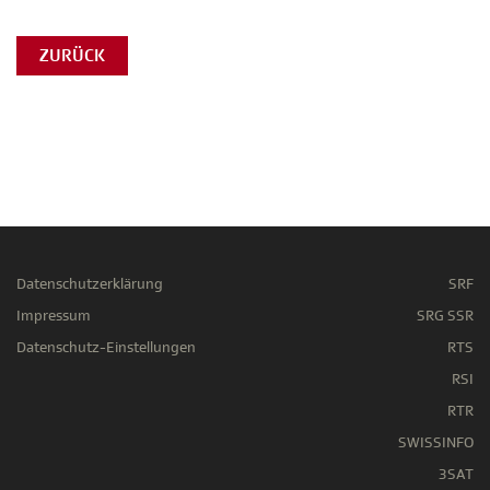
ZURÜCK
Datenschutzerklärung
SRF
Impressum
SRG SSR
Datenschutz-Einstellungen
RTS
RSI
RTR
SWISSINFO
3SAT