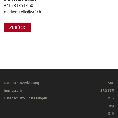
+41 58 135 13 50
medienstelle@srf.ch
ZURÜCK
Datenschutzerklärung
SRF
Impressum
SRG SSR
Datenschutz-Einstellungen
RTS
RSI
RTR