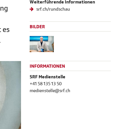
Weiterführende Informationen
ung
srf.ch/rundschau
BILDER
 es
.
INFORMATIONEN
SRF Medienstelle
+41 58 135 13 50
medienstelle@srf.ch