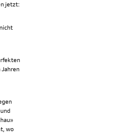
n jetzt:
nicht
erfekten
n Jahren
gegen
 und
chau»
nt, wo