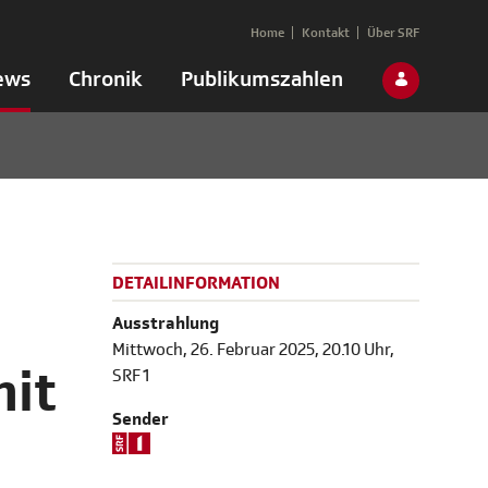
Home
Kontakt
Über SRF
ews
Chronik
Publikumszahlen
DETAILINFORMATION
Ausstrahlung
Mittwoch, 26. Februar 2025, 20.10 Uhr,
mit
SRF 1
Sender