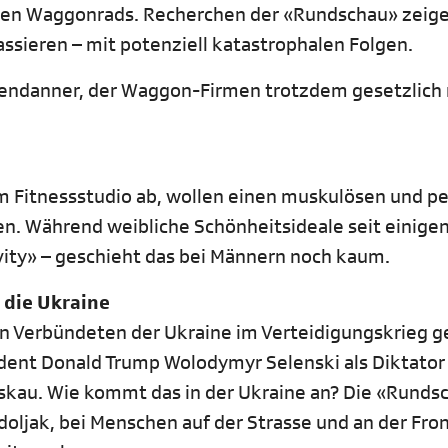
tten Waggonrads. Recherchen der «Rundschau» zeige
ssieren – mit potenziell katastrophalen Folgen.
zendanner, der Waggon-Firmen trotzdem gesetzlich 
im Fitnessstudio ab, wollen einen muskulösen und p
en. Während weibliche Schönheitsideale seit einige
vity» – geschieht das bei Männern noch kaum.
 die Ukraine
en Verbündeten der Ukraine im Verteidigungskrieg 
dent Donald Trump Wolodymyr Selenski als Diktator
skau. Wie kommt das in der Ukraine an? Die «Runds
doljak, bei Menschen auf der Strasse und an der Fro