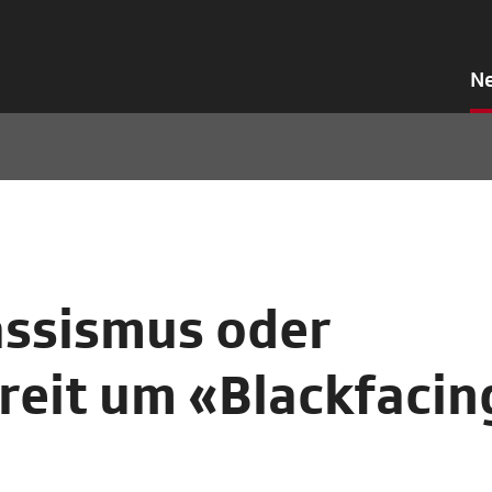
N
ssismus oder
treit um «Blackfacin