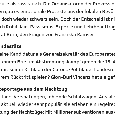
ute als rassistisch. Die Organisatoren der Prozessi
en gab es emotionale Proteste aus der lokalen Bevö
doch wieder schwarz sein. Doch der Entscheid ist n
 sich Rohit Jain, Rassismus-Experte und Lehrbeauftra
ität Bern, den Fragen von Franziska Ramser.
undesräte
seine Kandidatur als Generalsekretär des Europarates
mit einem Brief im Abstimmungskampf gegen die 13. 
mit seiner Kritik an der Corona-Politik der Landesr
em Rücktritt spielen? Gion-Duri Vincenz hat sie gef
 Reportage aus dem Nachtzug
t lang: Verspätungen, fehlende Schlafwagen, Ausfäll
aktuell wieder sehr populär, sie erleben ein regelre
tzung der Nachtzüge: Mit Millionensubventionen aus