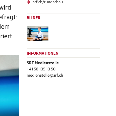
srf.ch/rundschau
wird
efragt:
BILDER
 dem
riert
INFORMATIONEN
SRF Medienstelle
+41 58 135 13 50
medienstelle@srf.ch