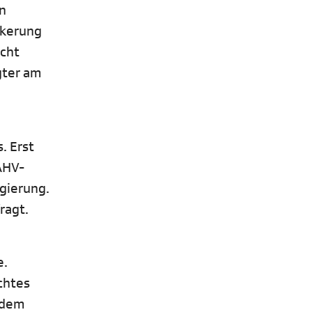
on
lkerung
icht
gter am
. Erst
AHV-
egierung.
ragt.
e.
chtes
 dem