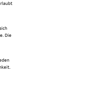
erlaubt
sich
e. Die
weden
hkeit.