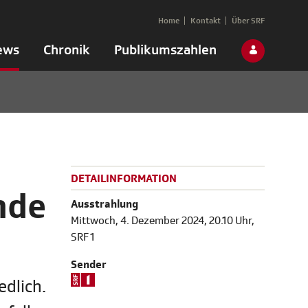
Home
Kontakt
Über SRF
ews
Chronik
Publikumszahlen
DETAILINFORMATION
nde
Ausstrahlung
Mittwoch, 4. Dezember 2024, 20.10 Uhr,
SRF 1
Sender
dlich.