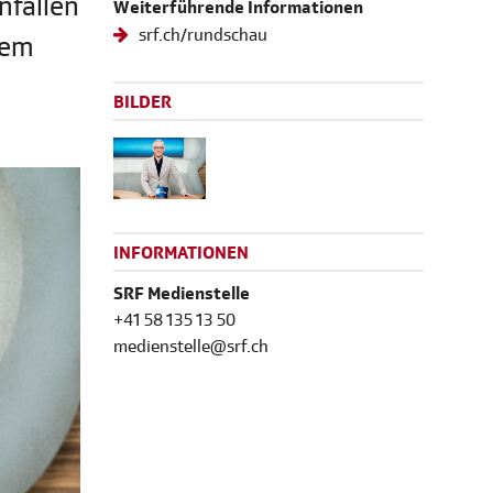
nfallen
Weiterführende Informationen
srf.ch/rundschau
nem
BILDER
INFORMATIONEN
SRF Medienstelle
+41 58 135 13 50
medienstelle@srf.ch