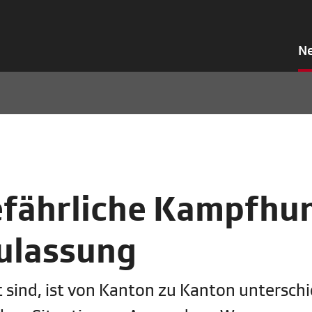
N
efährliche Kampfhu
Zulassung
ind, ist von Kanton zu Kanton unterschie