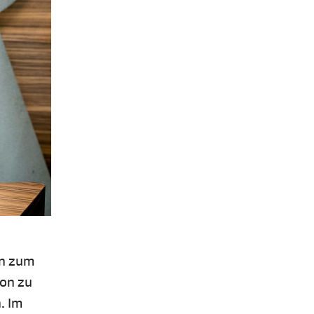
en zum
ton zu
. Im