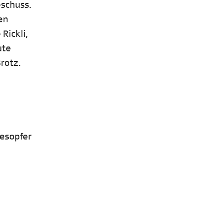
eschuss.
en
Rickli,
ute
rotz.
desopfer