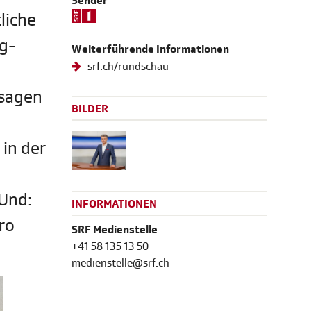
Sender
liche
ag-
Weiterführende Informationen
srf.ch/rundschau
 sagen
BILDER
in der
 Und:
INFORMATIONEN
ro
SRF Medienstelle
+41 58 135 13 50
medienstelle@srf.ch