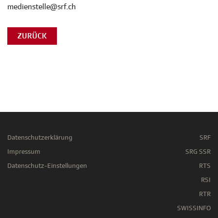
medienstelle@srf.ch
ZURÜCK
Datenschutzerklärung
SRF
Impressum
SRG SSR
Datenschutz-Einstellungen
RTS
RSI
RTR
SWISSINFO