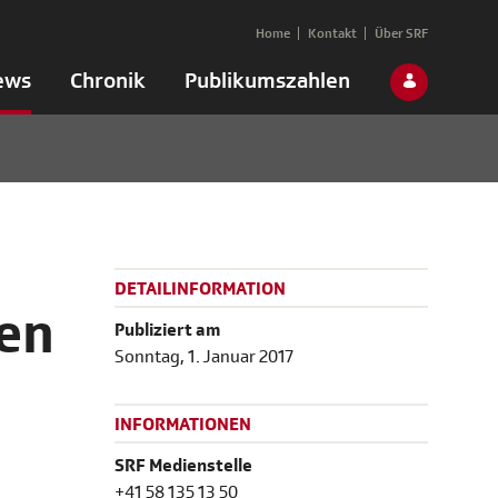
Home
Kontakt
Über SRF
ews
Chronik
Publikumszahlen
DETAILINFORMATION
uen
Publiziert am
Sonntag, 1. Januar 2017
INFORMATIONEN
SRF Medienstelle
+41 58 135 13 50