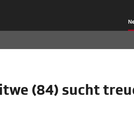
N
twe (84) sucht tre