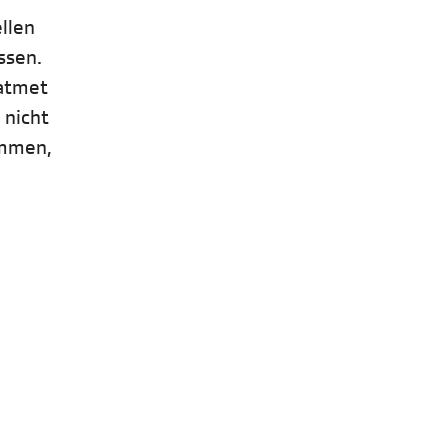
ellen
ssen.
eatmet
 nicht
immen,