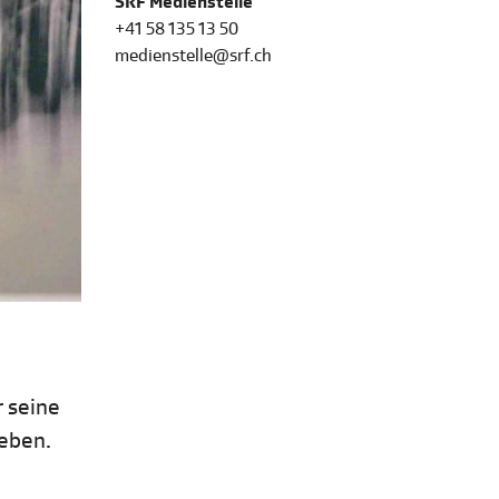
SRF Medienstelle
+41 58 135 13 50
medienstelle@srf.ch
r seine
leben.