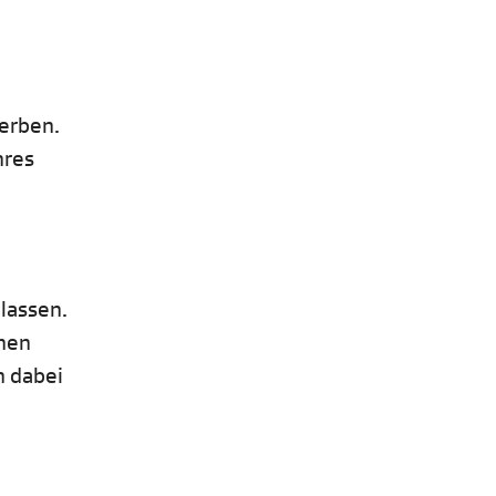
terben.
hres
 lassen.
inen
n dabei