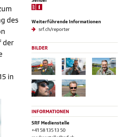
Sender
 zum
ag des
Weiterführende Informationen
srf.ch/reporter
on
f der
BILDER
e
15 in
INFORMATIONEN
SRF Medienstelle
+41 58 135 13 50