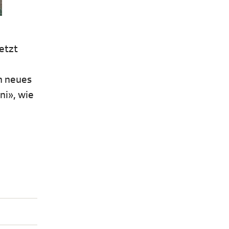
etzt
n neues
ni», wie